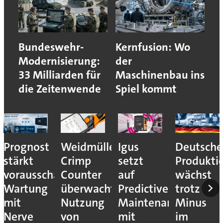
Bundeswehr-
Kernfusion: Wo
Modernisierung:
der
33 Milliarden für
Maschinenbau ins
die Zeitenwende
Spiel kommt
Prognost
Weidmüller:
Igus
Deutsche
stärkt
Crimp
setzt
Produkti
vorausschauende
Counter
auf
wächst
Wartung
überwacht
Predictive
trotz
mit
Nutzung
Maintenance
Minus
Nerve
von
mit
im