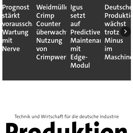
Prognost
Weidmüller:
Igus
Deutsche
stärkt
Crimp
setzt
Produkti
vorausschauende
Counter
auf
wächst
Wartung
überwacht
Predictive
trotz
mit
Nutzung
Maintenance
Minus
Nerve
von
mit
im
Crimpwerkzeugen
Edge-
Maschin
Modul