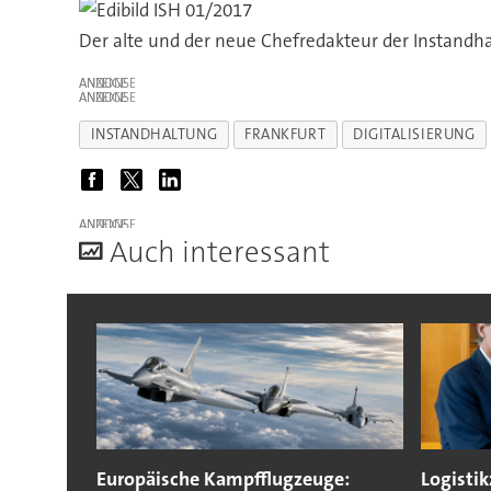
Der alte und der neue Chefredakteur der Instandhal
ANZEIGE
ANZEIGE
INSTANDHALTUNG
FRANKFURT
DIGITALISIERUNG
ANZEIGE
A
uch interessant
Europäische Kampfflugzeuge:
Logisti