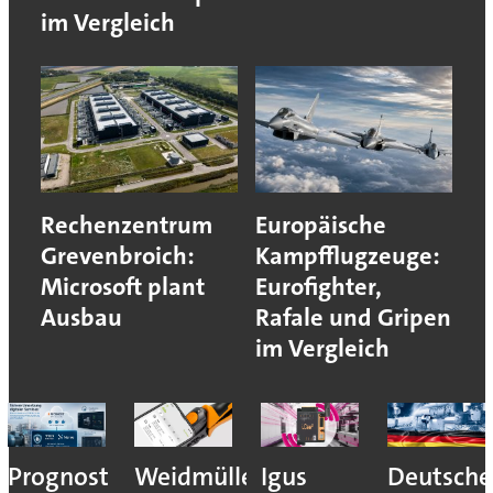
im Vergleich
Rechenzentrum
Europäische
Grevenbroich:
Kampfflugzeuge:
Microsoft plant
Eurofighter,
Ausbau
Rafale und Gripen
im Vergleich
Prognost
Weidmüller:
Igus
Deutsche