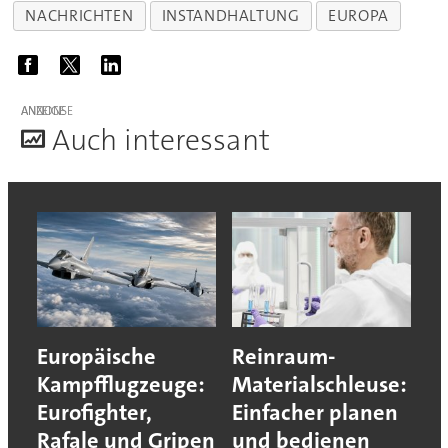
NACHRICHTEN
INSTANDHALTUNG
EUROPA
ANZEIGE
A
uch interessant
Europäische
Reinraum-
Kampfflugzeuge:
Materialschleuse:
Eurofighter,
Einfacher planen
Rafale und Gripen
und bedienen