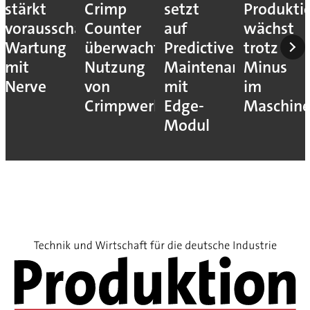
stärkt
Crimp
setzt
Produkti
vorausschauende
Counter
auf
wächst
Wartung
überwacht
Predictive
trotz
mit
Nutzung
Maintenance
Minus
Nerve
von
mit
im
Crimpwerkzeugen
Edge-
Maschin
Modul