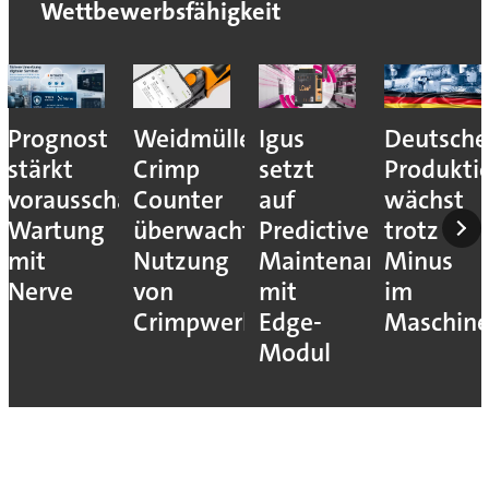
Wettbewerbsfähigkeit
Prognost
Weidmüller:
Igus
Deutsche
stärkt
Crimp
setzt
Produkti
vorausschauende
Counter
auf
wächst
Wartung
überwacht
Predictive
trotz
mit
Nutzung
Maintenance
Minus
Nerve
von
mit
im
Crimpwerkzeugen
Edge-
Maschin
Modul