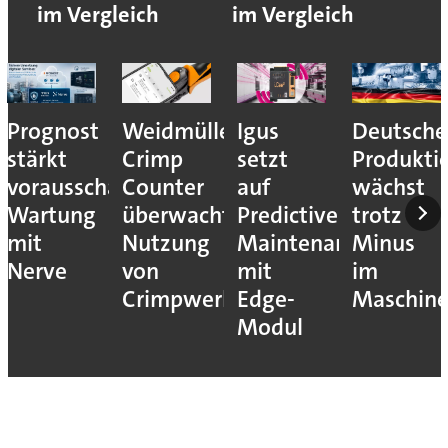
im Vergleich
im Vergleich
Prognost
Weidmüller:
Igus
Deutsche
stärkt
Crimp
setzt
Produkti
vorausschauende
Counter
auf
wächst
Wartung
überwacht
Predictive
trotz
mit
Nutzung
Maintenance
Minus
Nerve
von
mit
im
Crimpwerkzeugen
Edge-
Maschin
Modul