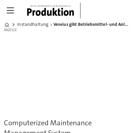
Instandhaltung
Vesvius gibt Betriebsmittel- und Anlagenmanagement an Wisag
Home
ANZEIGE
ANZEIGE
Computerized Maintenance
Management System