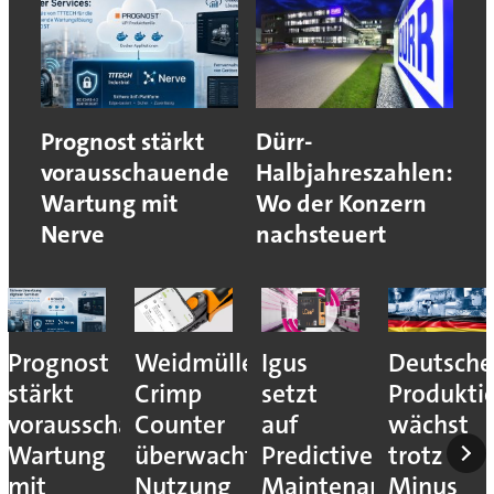
Prognost stärkt
Dürr-
vorausschauende
Halbjahreszahlen:
Wartung mit
Wo der Konzern
Nerve
nachsteuert
Prognost
Weidmüller:
Igus
Deutsche
stärkt
Crimp
setzt
Produkti
vorausschauende
Counter
auf
wächst
Wartung
überwacht
Predictive
trotz
mit
Nutzung
Maintenance
Minus