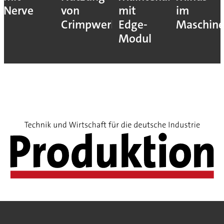
Nerve
von
mit
im
Crimpwerkzeugen
Edge-
Maschin
Modul