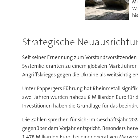
Mi
Wa
hi
Strategische Neuausricht
Seit seiner Ernennung zum Vorstandsvorsitzenden v
Systemlieferanten zu einem globalen Marktführer i
Angriffskrieges gegen die Ukraine als weitsichtig e
Unter Pappergers Führung hat Rheinmetall signifika
zwei Jahren wurden nahezu 8 Milliarden Euro für d
Investitionen haben die Grundlage für das beein
Die Zahlen sprechen für sich: Im Geschäftsjahr 2
gegenüber dem Vorjahr entspricht. Besonders hervo
1,478 Milliarden Euro, bei einer operativen Marge