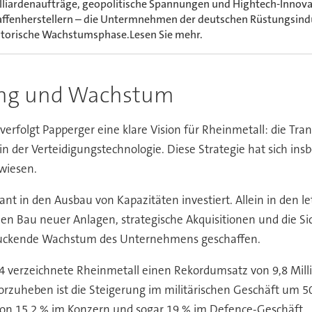
lliardenaufträge, geopolitische Spannungen und Hightech-Innova
ffenherstellern – die Untermnehmen der deutschen Rüstungsindu
storische Wachstumsphase.Lesen Sie mehr.
ung und Wachstum
erfolgt Papperger eine klare Vision für Rheinmetall: die Tr
n der Verteidigungstechnologie. Diese Strategie hat sich ins
rwiesen.
nt in den Ausbau von Kapazitäten investiert. Allein in den le
en Bau neuer Anlagen, strategische Akquisitionen und die S
druckende Wachstum des Unternehmens geschaffen.
024 verzeichnete Rheinmetall einen Rekordumsatz von 9,8 Mi
rzuheben ist die Steigerung im militärischen Geschäft um 50
 von 15,2 % im Konzern und sogar 19 % im Defence-Geschäft.