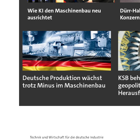
Wie KI den Maschinenbau neu
Dürr-Ha
ausrichtet
Konzern
Deutsche Produktion wächst
KSB beh
trotz Minus im Maschinenbau
geopoli
Heraus