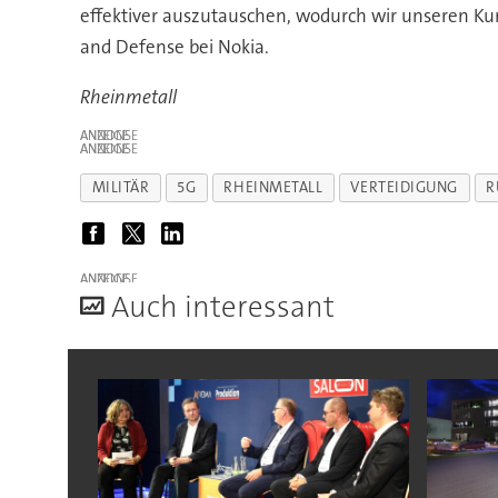
effektiver auszutauschen, wodurch wir unseren Kun
and Defense bei Nokia.
Rheinmetall
ANZEIGE
ANZEIGE
MILITÄR
5G
RHEINMETALL
VERTEIDIGUNG
R
ANZEIGE
A
uch interessant