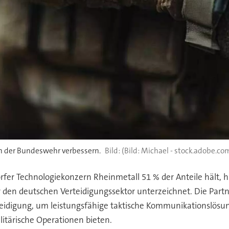
n der Bundeswehr verbessern.
(Bild: Michael - stock.adobe.com
fer Technologiekonzern Rheinmetall 51 % der Anteile hält, 
für den deutschen Verteidigungssektor unterzeichnet. Die Par
erteidigung, um leistungsfähige taktische Kommunikationslös
ilitärische Operationen bieten.