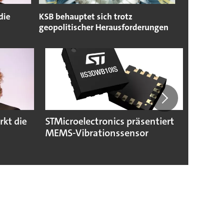
die
KSB behauptet sich trotz
geopolitischer Herausforderungen
rkt die
STMicroelectronics präsentiert
Eaton
MEMS-Vibrationssensor
reini