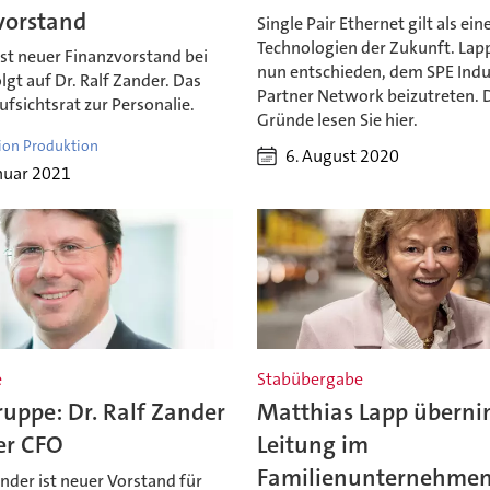
vorstand
Single Pair Ethernet gilt als ein
Technologien der Zukunft. Lapp
 ist neuer Finanzvorstand bei
nun entschieden, dem SPE Indu
olgt auf Dr. Ralf Zander. Das
Partner Network beizutreten. 
ufsichtsrat zur Personalie.
Gründe lesen Sie hier.
ion Produktion
6. August 2020
nuar 2021
e
Stabübergabe
uppe: Dr. Ralf Zander
Matthias Lapp übern
er CFO
Leitung im
Familienunternehme
ander ist neuer Vorstand für