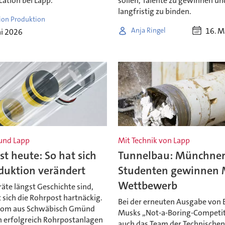
tion bei Lapp.
sollen, Talente zu gewinnen un
langfristig zu binden.
ion Produktion
16. M
Anja Ringel
ai 2026
und Lapp
Mit Technik von Lapp
t heute: So hat sich
Tunnelbau: Münchne
duktion verändert
Studenten gewinnen 
Wettbewerb
äte längst Geschichte sind,
sich die Rohrpost hartnäckig.
Bei der erneuten Ausgabe von 
com aus Schwäbisch Gmünd
Musks „Not-a-Boring-Competi
en erfolgreich Rohrpostanlagen
auch das Team der Technische