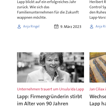
Lapp blickt auf ein erfolgreiches Jahr
Heribert R
zurück. Wie sich das
Control Sy
Familienunternehmen für die Zukunft
den Ruhes
wappnen möchte.
Lapp-Vors
9. März 2023
Anja Ringel
Anja Ri
Unternehmen trauert um Ursula Ida Lapp
Jan Cilia
Lapp: Firmengründerin stirbt
Wechse
im Alter von 90 Jahren
Lapp h