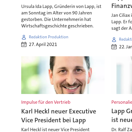
Finanz
Ursula Ida Lapp, Gründerin von Lapp, ist
am Sonntag im Alter von 90 Jahren
Jan Ciliax
gestorben. Die Unternehmerin hat
Lapp. Er f
Wirtschaftsgeschichte geschrieben.
sagt der A
Redaktion Produktion
Redakt
27. April 2021
22. Ja
Impulse für den Vertrieb
Personali
Karl Heckl neuer Executive
Lapp Gr
Vice President bei Lapp
ist neu
Karl Heckl ist neuer Vice President
Dr. Ralf Z