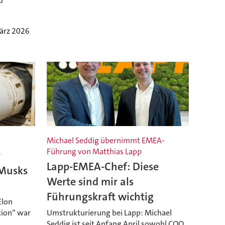
d
ärz 2026
Michael Seddig übernimmt EMEA-
Führung von Matthias Lapp
r
Lapp-EMEA-Chef: Diese
Musks
Werte sind mir als
Führungskraft wichtig
Elon
tion“ war
Umstrukturierung bei Lapp: Michael
n
Seddig ist seit Anfang April sowohl COO