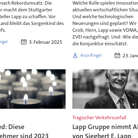
nach Rekordumsatz: Die
Welche Rolle spielen Innovatio
r macht dem Stuttgarter
aktuellen wirtschaftlichen Situ
eller Lapp zu schaffen. Vor
Und welche technologischen
Land bleibt das Sorgenkind des
Neuerungen sind geplant? Wir
fs.
Grob, Horn, Lapp sowie VDMA
ZVEI nachgefragt. Und: Wie die
3. Februar 2025
ngel
die Konjunktur einschätzt.
23. Ja
Anja Ringel
Tragischer Verkehrsunfall
d: Diese
Lapp Gruppe nimmt A
ehmer sind 2023
von Siegbert E. Lapp