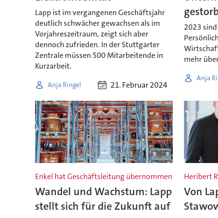
gestor
Lapp ist im vergangenen Geschäftsjahr
deutlich schwächer gewachsen als im
2023 sind
Vorjahreszeitraum, zeigt sich aber
Persönlich
dennoch zufrieden. In der Stuttgarter
Wirtschaft
Zentrale müssen 500 Mitarbeitende in
mehr über
Kurzarbeit.
Anja Ri
21. Februar 2024
Anja Ringel
Enkel hat Geschäftsleitung übernommen
Heribert 
Wandel und Wachstum: Lapp
Von La
stellt sich für die Zukunft auf
Stawow