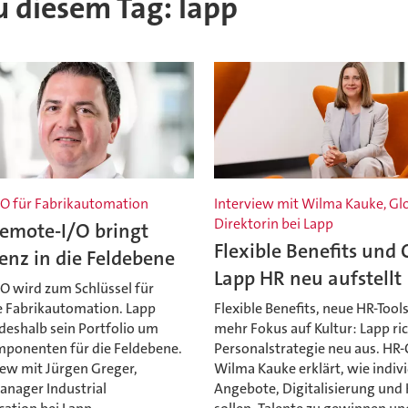
zu diesem Tag: lapp
O für Fabrikautomation
Interview mit Wilma Kauke, Gl
Direktorin bei Lapp
Remote-I/O bringt
Flexible Benefits und 
genz in die Feldebene
Lapp HR neu aufstellt
O wird zum Schlüssel für
e Fabrikautomation. Lapp
Flexible Benefits, neue HR-Tool
deshalb sein Portfolio um
mehr Fokus auf Kultur: Lapp ric
mponenten für die Feldebene.
Personalstrategie neu aus. HR-
iew mit Jürgen Greger,
Wilma Kauke erklärt, wie indivi
nager Industrial
Angebote, Digitalisierung und 