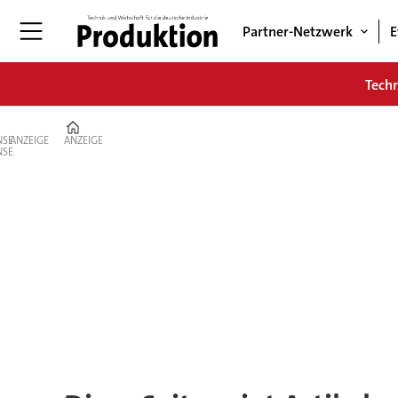
Partner-Netzwerk
E
Tech
Home
ANZEIGE
ANZEIGE
Tag:
lapp