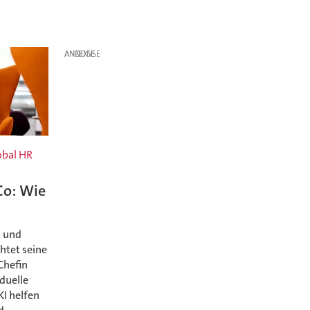
ANZEIGE
obal HR
Co: Wie
s und
htet seine
Chefin
duelle
KI helfen