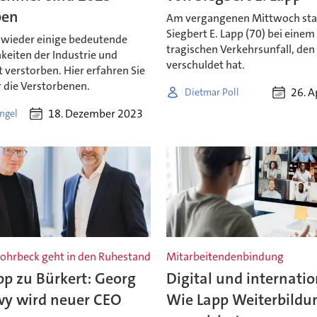
ben
Am vergangenen Mittwoch sta
Siegbert E. Lapp (70) bei einem
 wieder einige bedeutende
tragischen Verkehrsunfall, den 
keiten der Industrie und
verschuldet hat.
 verstorben. Hier erfahren Sie
 die Verstorbenen.
26. A
Dietmar Poll
18. Dezember 2023
ngel
Rohrbeck geht in den Ruhestand
Mitarbeitendenbindung
pp zu Bürkert: Georg
Digital und internatio
y wird neuer CEO
Wie Lapp Weiterbildu