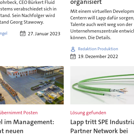
organisiert
ohrbeck, CEO Bürkert Fluid
stems verabschiedet sich in
Mit einem virtuellen Develop
tand. Sein Nachfolger wird
Centern will Lapp dafür sorgen,
tand Georg Stawowy.
Talente auch weit weg von der
Unternehmenszentrale entwic
27. Januar 2023
ngel
können. Die Details.
Redaktion Produktion
19. Dezember 2022
x übernimmt Posten
Lösung gefunden
l im Management:
Lapp tritt SPE Industri
at neuen
Partner Network bei