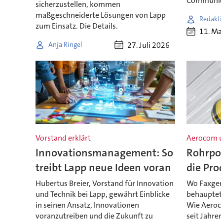
Communica
sicherzustellen, kommen
maßgeschneiderte Lösungen von Lapp
Redakt
zum Einsatz. Die Details.
11. M
27. Juli 2026
Anja Ringel
Vorstand erklärt
Aerocom 
Innovationsmanagement: So
Rohrpos
treibt Lapp neue Ideen voran
die Pro
Hubertus Breier, Vorstand für Innovation
Wo Faxger
und Technik bei Lapp, gewährt Einblicke
behauptet 
in seinen Ansatz, Innovationen
Wie Aero
voranzutreiben und die Zukunft zu
seit Jahr