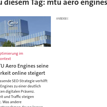
 zu diesem Tag: mtu aero engine
ANZEIGE
Optimierung im
kontext
U Aero Engines seine
rkeit online steigert
ssende SEO-Strategie verhilft
Engines zu einer deutlich
en digitalen Präsenz.
it und Traffic steigen
t. Was andere