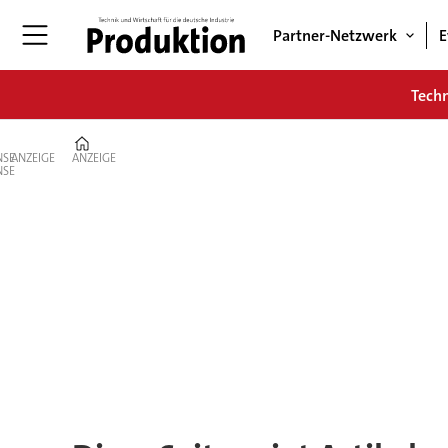
Partner-Netzwerk
E
Tech
Home
ANZEIGE
ANZEIGE
Tag:
mtu
aero
engines