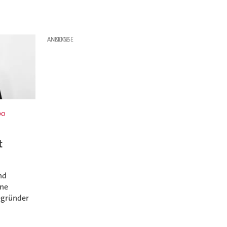
ANZEIGE
po
t
nd
ine
begründer
.