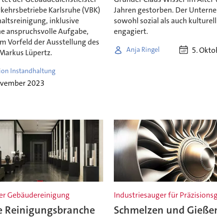
rkehrsbetriebe Karlsruhe (VBK)
Jahren gestorben. Der Untern
altsreinigung, inklusive
sowohl sozial als auch kulturell
ne anspruchsvolle Aufgabe,
engagiert.
im Vorfeld der Ausstellung des
5. Okt
Anja Ringel
 Markus Lüpertz.
ion Instandhaltung
ovember 2023
er Gebäudereinigung
Industriesauger für Präzisions
e Reinigungsbranche
Schmelzen und Gieße