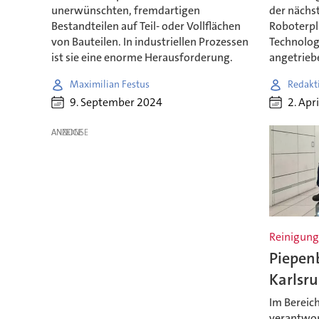
unerwünschten, fremdartigen
der nächs
Bestandteilen auf Teil- oder Vollflächen
Roboterp
von Bauteilen. In industriellen Prozessen
Technolog
ist sie eine enorme Herausforderung.
angetrieb
Maximilian Festus
Redakt
9. September 2024
2. Apr
ANZEIGE
Reinigung
Piepenb
Karlsr
Im Bereich
verantwor