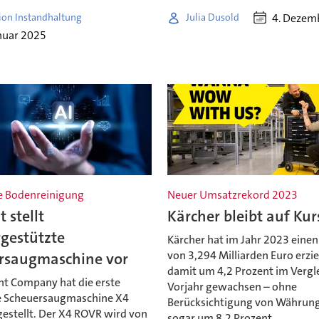
4. Dezem
ion Instandhaltung
Julia Dusold
nuar 2025
 Bodenreinigung
Neuer Umsatzrekord 2023
 stellt
Kärcher bleibt auf Kur
rgestützte
Kärcher hat im Jahr 2023 eine
von 3,294 Milliarden Euro erzie
rsaugmaschine vor
damit um 4,2 Prozent im Vergl
nt Company hat die erste
Vorjahr gewachsen – ohne
 Scheuersaugmaschine X4
Berücksichtigung von Währung
estellt. Der X4 ROVR wird von
sogar um 8,2 Prozent.