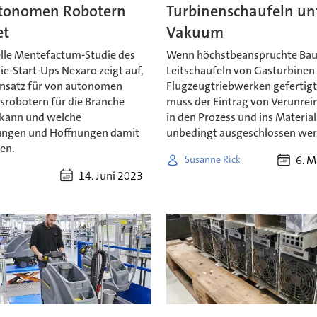
tonomen Robotern
Turbinenschaufeln un
et
Vakuum
elle Mentefactum-Studie des
Wenn höchstbeanspruchte Baut
e-Start-Ups Nexaro zeigt auf,
Leitschaufeln von Gasturbinen
insatz für von autonomen
Flugzeugtriebwerken gefertig
srobotern für die Branche
muss der Eintrag von Verunre
kann und welche
in den Prozess und ins Material
ungen und Hoffnungen damit
unbedingt ausgeschlossen wer
en.
6. M
Susanne Rick
14. Juni 2023