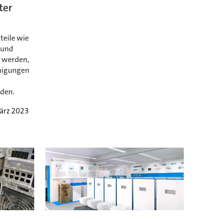
ter
eile wie
 und
t werden,
inigungen
den.
ärz 2023