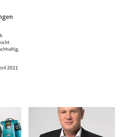
ngen
ch
nicht
chhaltig,
pril 2021