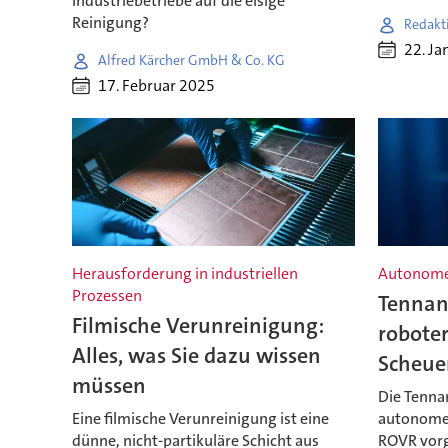
Industriebetriebe auf die eisige
Reinigung?
Redakt
22. Ja
Alfred Kärcher GmbH & Co. KG
17. Februar 2025
Herausforderung in industriellen
Autonome
Prozessen
Tennant
Filmische Verunreinigung:
robote
Alles, was Sie dazu wissen
Scheue
müssen
Die Tenna
Eine filmische Verunreinigung ist eine
autonome
dünne, nicht-partikuläre Schicht aus
ROVR vorg