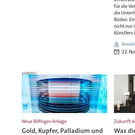
für die Ve
die Unterh
Böden. Ei
nicht nur 
Künstlers
Redakt
22. N
ANZEIGE
Neue Bilfinger-Anlage
Zukunft d
Gold, Kupfer, Palladium und
Was di