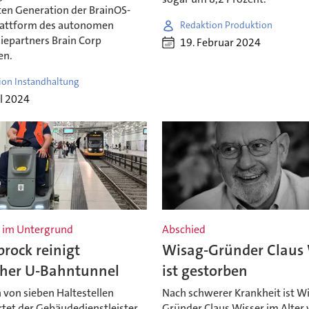
ten Generation der BrainOS-
lattform des autonomen
Redaktion Produktion
iepartners Brain Corp
19. Februar 2024
en.
ion Instandhaltung
il 2024
 im Untergrund
Abschied
rock reinigt
Wisag-Gründer Claus 
uher U-Bahntunnel
ist gestorben
 von sieben Haltestellen
Nach schwerer Krankheit ist W
tet der Gebäudedienstleister
Gründer Claus Wisser im Alter