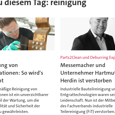
zu diesem Tag: reinigung
Parts2Clean und Deburring Ex
ung von
Messemacher und
ationen: So wird's
Unternehmer Hartmu
ht
Herdin ist verstorben
mäßige Reinigung von
Industrielle Bauteilreinigung u
onen ist ein unverzichtbarer
Entgrattechnologien waren se
il der Wartung, um die
Leidenschaft. Nun ist der Mit
ität und Sicherheit der
des Fachverbands industrielle
u gewährleisten.
Teilereinigung (FiT) verstorben