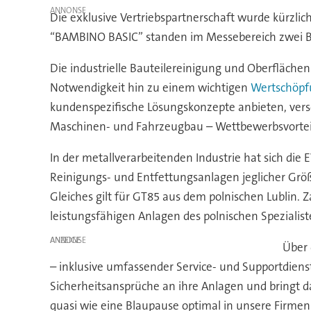
Die exklusive Vertriebspartnerschaft wurde kürzli
“BAMBINO BASIC” standen im Messebereich zwei Beis
Die industrielle Bauteilereinigung und Oberflächen
Notwendigkeit hin zu einem wichtigen
Wertschöpf
kundenspezifische Lösungskonzepte anbieten, versc
Maschinen- und Fahrzeugbau – Wettbewerbsvortei
In der metallverarbeitenden Industrie hat sich die 
Reinigungs- und Entfettungsanlagen jeglicher Grö
Gleiches gilt für GT85 aus dem polnischen Lublin.
leistungsfähigen Anlagen des polnischen Spezialis
ANZEIGE
Über 
– inklusive umfassender Service- und Supportdiens
Sicherheitsansprüche an ihre Anlagen und bringt d
quasi wie eine Blaupause optimal in unsere Firmen