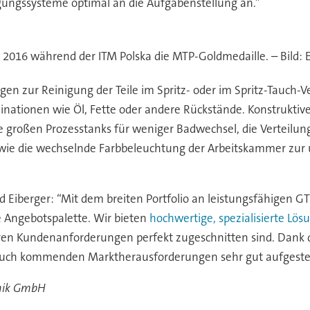
gungssysteme optimal an die Aufgabenstellung an.”
016 während der ITM Polska die MTP-Goldmedaille. – Bild: 
n zur Reinigung der Teile im Spritz- oder im Spritz-Tauch-Ver
ationen wie Öl, Fette oder andere Rückstände. Konstruktive 
ie großen Prozesstanks für weniger Badwechsel, die Verteilu
wie die wechselnde Farbbeleuchtung der Arbeitskammer zur
d Eiberger: “Mit dem breiten Portfolio an leistungsfähigen G
e Angebotspalette. Wir bieten
hochwertige, spezialisierte Lö
ren Kundenanforderungen perfekt zugeschnitten sind. Dank d
e auch kommenden Marktherausforderungen sehr gut aufgestel
hnik GmbH