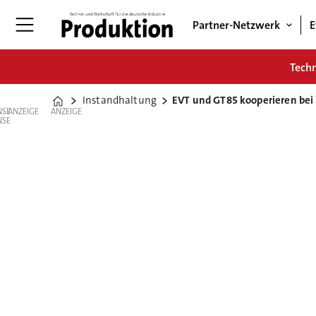
Partner-Netzwerk
E
Tech
Instandhaltung
EVT und GT85 kooperieren bei
Home
ANZEIGE
ANZEIGE