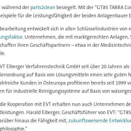
ch während der
parts2clean
besiegelt. Mit der “GT85 TARRA Co
piele für die Leistungsfähigkeit der beiden Anlagenbauer b
bearbeitung entwickelt sich in allen Schlüsselindustrien von
ungsfaktor
. Unternehmen, die mit marktgerechten Anlagen, 
haffen ihren Geschäftspartnern – etwa in der Medizintechni
le.
EVT Eiberger Verfahrenstechnik GmbH seit über 20 Jahren als i
ßenordnung auf Basis von Lösungsmitteln einen sehr guten 
 Zahlreiche Kunden in Osteuropa profitieren bereits seit 19
ten für industrielle Reinigungssysteme auf Basis von wässrig
die Kooperation mit EVT erhalten nun auch Unternehmen des
tleistungen. Harald Eiberger, Geschäftsführer von EVT: “GT8
arüber hinaus die Fähigkeit mit,
zukunftsweisende Entwickl
philosophie.”