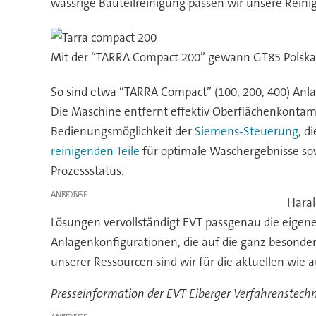
wässrige Bauteilreinigung passen wir unsere Reini
Mit der “TARRA Compact 200” gewann GT85 Polska 2
So sind etwa “TARRA Compact” (100, 200, 400) Anlage
Die Maschine entfernt effektiv Oberflächenkontamin
Bedienungsmöglichkeit der
Siemens-Steuerung
, d
reinigenden Teile
für optimale Waschergebnisse so
Prozessstatus.
ANZEIGE
Haral
Lösungen vervollständigt EVT passgenau die eigen
Anlagenkonfigurationen, die auf die ganz besonde
unserer Ressourcen sind wir für die aktuellen wi
Presseinformation der EVT Eiberger Verfahrenstec