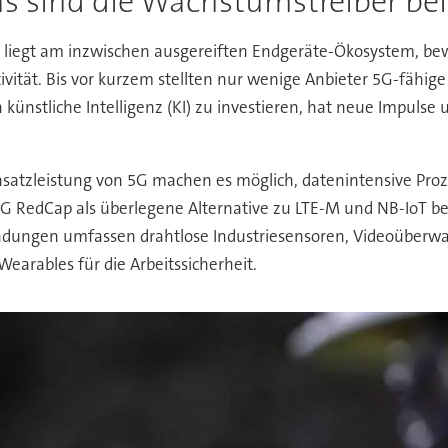
s sind die Wachstumstreiber be
liegt am inzwischen ausgereiften Endgeräte-Ökosystem, be
ivität. Bis vor kurzem stellten nur wenige Anbieter 5G-fähi
ünstliche Intelligenz (KI) zu investieren, hat neue Impulse
hsatzleistung von 5G machen es möglich, datenintensive Pro
RedCap als überlegene Alternative zu LTE-M und NB-IoT besc
endungen umfassen drahtlose Industriesensoren, Videoüberwa
 Wearables für die Arbeitssicherheit.