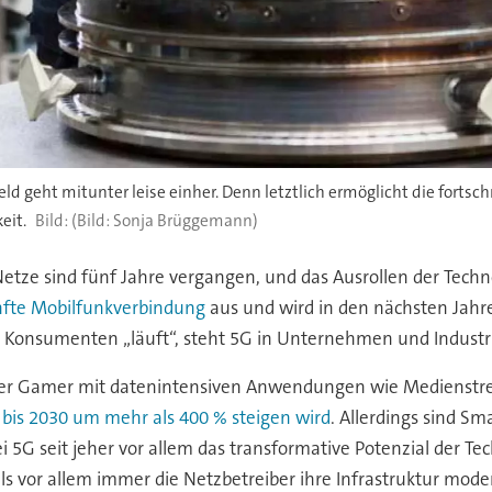
geht mitunter leise einher. Denn letztlich ermöglicht die fortschri
eit.
(Bild: Sonja Brüggemann)
tze sind fünf Jahre vergangen, und das Ausrollen der Techno
nfte Mobilfunkverbindung
aus und wird in den nächsten Jahre
Konsumenten „läuft“, steht 5G in Unternehmen und Industrie
er Gamer mit datenintensiven Anwendungen wie Medienstre
bis 2030 um mehr als 400 % steigen wird
. Allerdings sind S
5G seit jeher vor allem das transformative Potenzial der Tec
s vor allem immer die Netzbetreiber ihre Infrastruktur moder