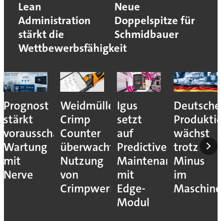
Lean
Neue
Administration
Doppelspitze für
stärkt die
Schmidbauer
Wettbewerbsfähigkeit
Prognost
Weidmüller:
Igus
Deutsche
stärkt
Crimp
setzt
Produkti
vorausschauende
Counter
auf
wächst
Wartung
überwacht
Predictive
trotz
mit
Nutzung
Maintenance
Minus
Nerve
von
mit
im
Crimpwerkzeugen
Edge-
Maschin
Modul