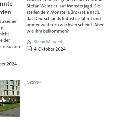
önnte
Stefan Weinzierl auf Monsterjagd. Sie
rden
stellen dem Monster Bürokratie nach,
das Deutschlands Industrie lähmt und
au seiner
immer weiter zu wachsen scheint. Aber
rg
wie ihm beikommen?
nicht
e der
Stefan Weinzierl
ere Kosten
4. Oktober 2024
ber 2024
ANZEIGE