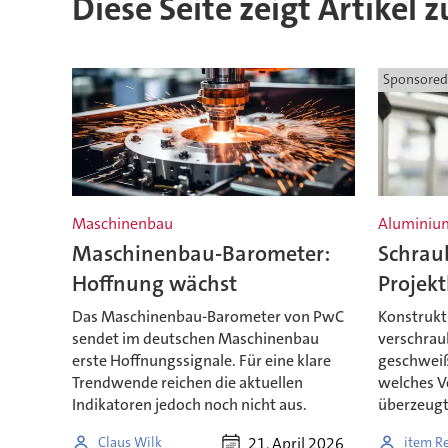
Diese Seite zeigt Artikel 
Sponsored
Maschinenbau
Aluminium
Maschinenbau-Barometer:
Schrau
Hoffnung wächst
Projekt
Das Maschinenbau-Barometer von PwC
Konstrukti
sendet im deutschen Maschinenbau
verschrau
erste Hoffnungssignale. Für eine klare
geschweiß
Trendwende reichen die aktuellen
welches V
Indikatoren jedoch noch nicht aus.
überzeugt
21. April 2026
Claus Wilk
item R