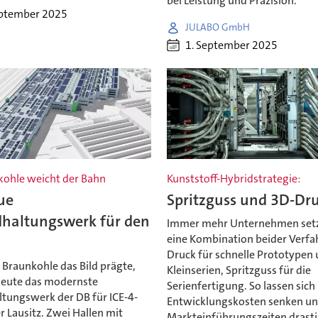
bei Leistung und Präzision.
eptember 2025
JULABO GmbH
1. September 2025
kohle weicht der Bahn
Kunststoff-Hybridstrategie:
ue
Spritzguss und 3D-Dr
dhaltungswerk für den
Immer mehr Unternehmen setz
eine Kombination beider Verfa
Druck für schnelle Prototypen
 Braunkohle das Bild prägte,
Kleinserien, Spritzguss für die
heute das modernste
Serienfertigung. So lassen sich
ltungswerk der DB für ICE-4-
Entwicklungskosten senken u
r Lausitz. Zwei Hallen mit
Markteinführungszeiten drast