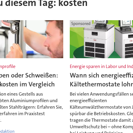
zu diesem Tag: kosten
Sponsored
profile
Energie sparen in Labor und In
ben oder Schweißen:
Wann sich energieeffi
kosten im Vergleich
Kältethermostate loh
on eines Gestells aus
Bei vielen Anwendungsfällen s
bten Aluminiumprofilen und
energieeffizienten
ten Stahlträgern: Erfahren Sie,
Kälteumwälzthermostate von
erfahren im Praxistest
spürbar die Betriebskosten. Gle
.
tragen die Thermostate damit 
Umweltschutz bei – ohne Kom
edaktion