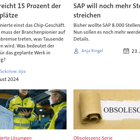
treicht 15 Prozent der
SAP will noch mehr St
plätze
streichen
nierte einst das Chip-Geschäft.
Bisher wollte SAP 8.000 Stelle
t muss der Branchenpionier auf
Nun sollen es noch mehr werde
nbremse treten, was Tausende
Details.
en wird. Was bedeutet der
23. 
Anja Ringel
ür das geplante Werk in
g?
 Sokolow, dpa
gust 2024
ierte Lösungen
Obsoleszenz-Serie