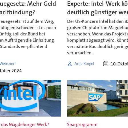
euegesetz: Mehr Geld
Experte: Intel-Werk k
Tarifbindung?
deutlich günstiger we
reuegesetz ist auf dem Weg,
Der US-Konzern Intel hat den B
ltig entschieden ist es noch
großen Chipfabrik in Magdebu
ünftig soll der Bund bei
verschoben. Wenn das Projekt 
en Aufträgen die Einhaltung
komplett abgesagt wird, könnt
r Standards verpflichtend
verspätete Bau deutlich gering
verursachen.
10. Okto
Weinzierl
Anja Ringel
ktober 2024
r das Magdeburger Werk?
Sparprogramm