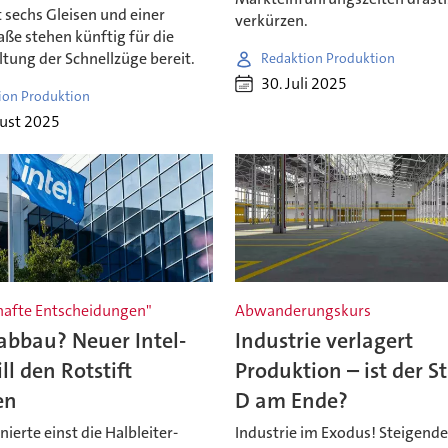
 sechs Gleisen und einer
verkürzen.
aße stehen künftig für die
tung der Schnellzüge bereit.
Redaktion Produktion
30. Juli 2025
ion Produktion
gust 2025
afte Entscheidungen"
Abwanderungskurs
abbau? Neuer Intel-
Industrie verlagert
ll den Rotstift
Produktion – ist der S
en
D am Ende?
nierte einst die Halbleiter-
Industrie im Exodus! Steigende