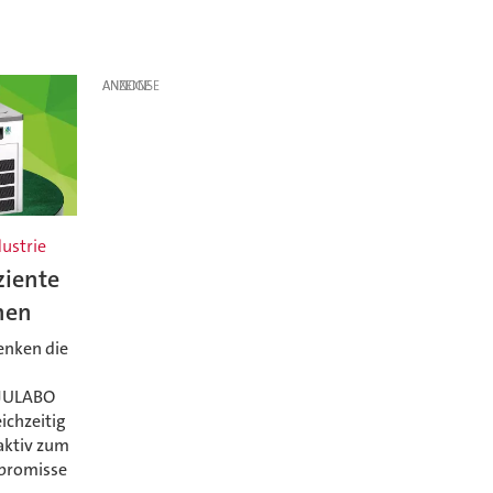
ANZEIGE
dustrie
ziente
nen
enken die
 JULABO
ichzeitig
aktiv zum
promisse