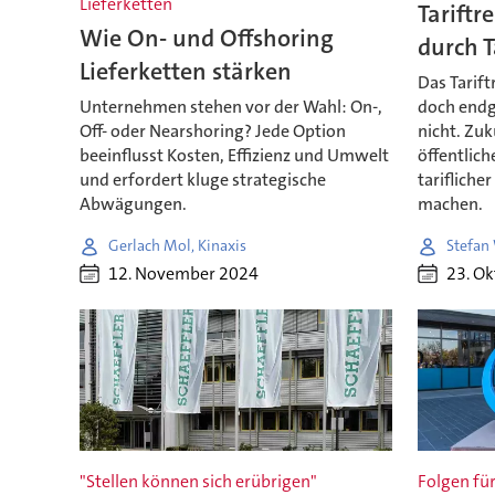
Lieferketten
Tariftr
Wie On- und Offshoring
durch 
Lieferketten stärken
Das Tarift
Unternehmen stehen vor der Wahl: On-,
doch endgü
Off- oder Nearshoring? Jede Option
nicht. Zuk
beeinflusst Kosten, Effizienz und Umwelt
öffentlich
und erfordert kluge strategische
tarifliche
Abwägungen.
machen.
Gerlach Mol, Kinaxis
Stefan 
12. November 2024
23. O
"Stellen können sich erübrigen"
Folgen fü