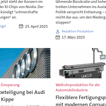
- jetzt steht der Konzern im
lähmende Bürokratie und hohe
er KI-Chips von Nvidia. Der
treiben Unternehmen ins Ausla
 kündigt "schmerzhafte
Politik verspricht Entlastung –
ungen" an.
reicht das aus, um den Nieder
stoppen?
25. April 2025
ngel
Redaktion Produktion
17. März 2025
n-Einsparung
Wellrohrproduktion für die
Automobilindustrie
beteiligung bei Audi
Flexiblere Fertigungs
 Kippe
mit modernen Corrug