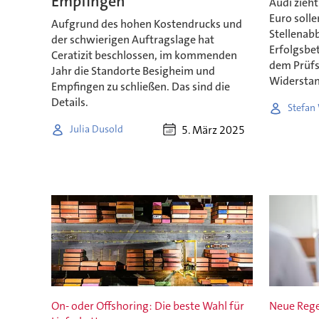
Empfingen
Audi zieht
Euro soll
Aufgrund des hohen Kostendrucks und
Stellenab
der schwierigen Auftragslage hat
Erfolgsbet
Ceratizit beschlossen, im kommenden
dem Prüfs
Jahr die Standorte Besigheim und
Widerstan
Empfingen zu schließen. Das sind die
Details.
Stefan 
5. März 2025
Julia Dusold
On- oder Offshoring: Die beste Wahl für
Neue Reg