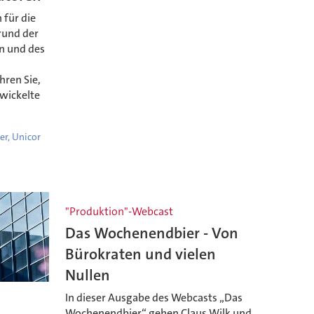
 für die
rund der
n und des
hren Sie,
twickelte
er, Unicor
"Produktion"-Webcast
Das Wochenendbier - Von
Bürokraten und vielen
Nullen
In dieser Ausgabe des Webcasts „Das
Wochenendbier“ gehen Claus Wilk und