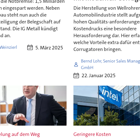
 die Notbremse: 1,5 Milliarden
en eingespart werden. Neben
Die Herstellung von Wellrohren
bau steht nun auch die
Automobilindustrie stellt aufg
eiligung der Belegschaft auf
hohen Qualitäts-anforderunge
tand. Die IG Metall kündigt
Kostendrucks eine besondere
d an.
Herausforderung dar. Hier erfa
welche Vorteile extra dafür en
5. März 2025
Weinzierl
Corrugatoren bringen.
Bernd Lohr, Senior Sales Manag
GmbH
22. Januar 2025
elung auf dem Weg
Geringere Kosten