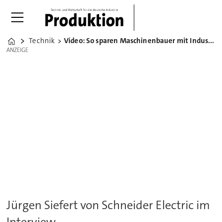
Technik
Video: So sparen Maschinenbauer mit Industrie 4.0 viel Geld
Home
ANZEIGE
ANZEIGE
Jürgen Siefert von Schneider Electric im
Interview