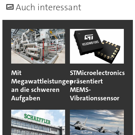
A
uch interessant
Mit
STMicroelectronics
Megawattleistungen
präsentiert
an die schweren
MEMS-
Aufgaben
Vibrationssensor