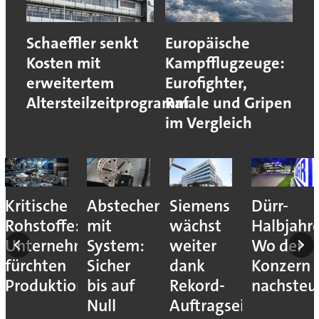
Schaeffler senkt
Europäische
Kosten mit
Kampfflugzeuge:
erweitertem
Eurofighter,
Altersteilzeitprogramm
Rafale und Gripen
im Vergleich
Kritische
Abstechen
Siemens
Dürr-
r
Rohstoffe:
mit
wächst
Halbjahr
Unternehmen
System:
weiter
Wo der
fürchten
Sicher
dank
Konzern
le
Produktionsstopps
bis auf
Rekord-
nachsteu
Null
Auftragseingang