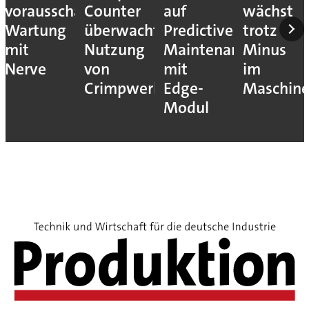
vorausschauende
Counter
auf
wächst
Wartung
überwacht
Predictive
trotz
mit
Nutzung
Maintenance
Minus
Nerve
von
mit
im
Crimpwerkzeugen
Edge-
Maschin
Modul