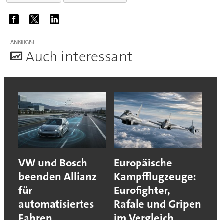
ANZEIGE
A
uch interessant
VW und Bosch
Europäische
beenden Allianz
Kampfflugzeuge:
für
Eurofighter,
automatisiertes
Rafale und Gripen
Fahren
im Vergleich