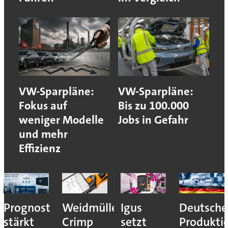
VW-Sparpläne:
VW-Sparpläne:
Fokus auf
Bis zu 100.000
weniger Modelle
Jobs in Gefahr
und mehr
Effizienz
Prognost
Weidmüller:
Igus
Deutsche
stärkt
Crimp
setzt
Produkti