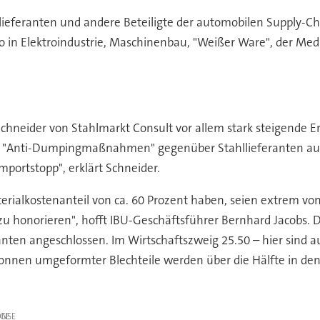
lieferanten und andere Beteiligte der automobilen Supply-Ch
n Elektroindustrie, Maschinenbau, "Weißer Ware", der Mediz
chneider von Stahlmarkt Consult vor allem stark steigende Er
"Anti-Dumpingmaßnahmen" gegenüber Stahllieferanten aus 
portstopp", erklärt Schneider.
alkostenanteil von ca. 60 Prozent haben, seien extrem von 
uch zu honorieren", hofft IBU-Geschäftsführer Bernhard Jaco
nten angeschlossen. Im Wirtschaftszweig 25.50 – hier sind 
 Tonnen umgeformter Blechteile werden über die Hälfte in den
IGE