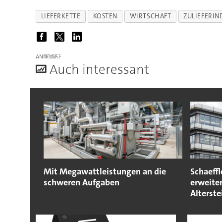
LIEFERKETTE
KOSTEN
WIRTSCHAFT
ZULIEFERIN
ANZEIGE
A
uch interessant
Mit Megawattleistungen an die
Schaeffl
schweren Aufgaben
erweite
Alterst