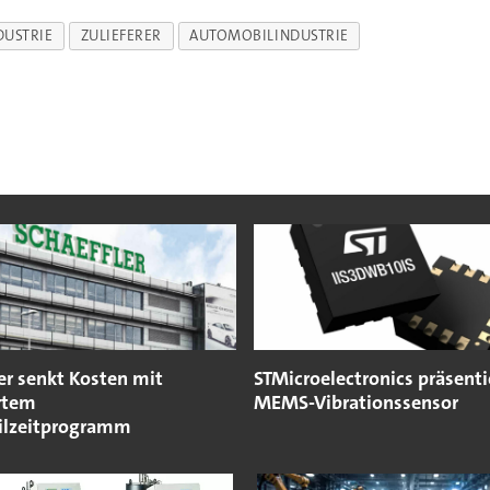
DUSTRIE
ZULIEFERER
AUTOMOBILINDUSTRIE
er senkt Kosten mit
STMicroelectronics präsenti
rtem
MEMS-Vibrationssensor
eilzeitprogramm