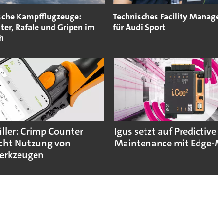
sche Kampfflugzeuge:
Technisches Facility Mana
ter, Rafale und Gripen im
für Audi Sport
h
ler: Crimp Counter
Igus setzt auf Predictive
cht Nutzung von
Maintenance mit Edge-
erkzeugen