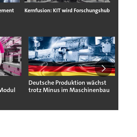
gement
Kernfusion: KIT wird Forschungshub
Deutsche Produktion wächst
KSB b
Modul
trotz Minus im Maschinenbau
geopo
Hera