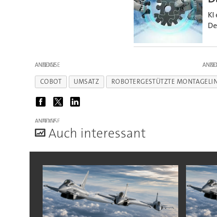
KI
De
ANZEIGE
ANZE
COBOT
UMSATZ
ROBOTERGESTÜTZTE MONTAGELIN
ANZEIGE
A
uch interessant