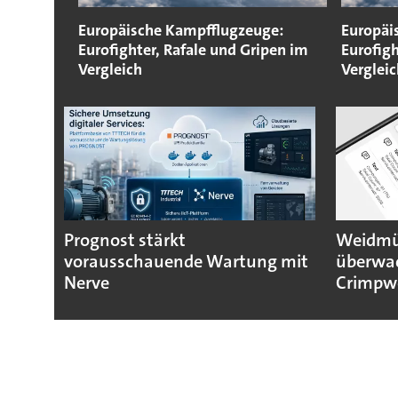
Europäische Kampfflugzeuge:
Europäi
Eurofighter, Rafale und Gripen im
Eurofigh
Vergleich
Vergleic
Prognost stärkt
Weidmül
vorausschauende Wartung mit
überwa
Nerve
Crimpw