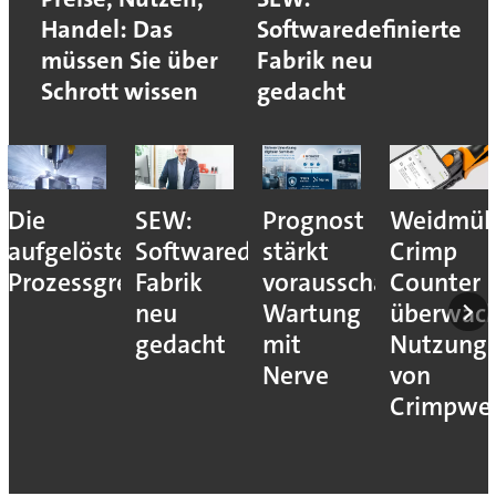
Handel: Das
Softwaredefinierte
müssen Sie über
Fabrik neu
Schrott wissen
gedacht
Die
SEW:
Prognost
Weidmüll
aufgelöste
Softwaredefinierte
stärkt
Crimp
Prozessgrenze
Fabrik
vorausschauende
Counter
neu
Wartung
überwac
gedacht
mit
Nutzung
Nerve
von
Crimpwe