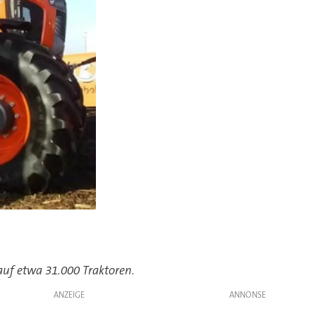
Platz
(
auf etwa 31.000 Traktoren.
ANZEIGE