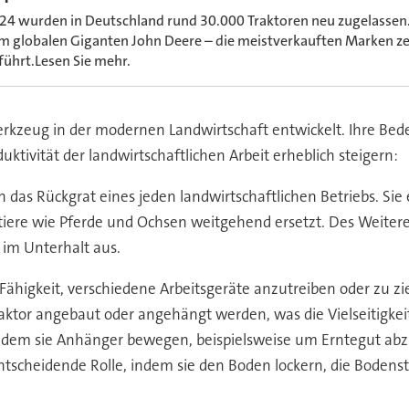
24 wurden in Deutschland rund 30.000 Traktoren neu zugelassen.
m globalen Giganten John Deere – die meistverkauften Marken ze
führt.Lesen Sie mehr.
kzeug in der modernen Landwirtschaft entwickelt. Ihre Bede
ktivität der landwirtschaftlichen Arbeit erheblich steigern:
en das Rückgrat eines jeden landwirtschaftlichen Betriebs. Si
tiere wie Pferde und Ochsen weitgehend ersetzt. Des Weitere
 im Unterhalt aus.
er Fähigkeit, verschiedene Arbeitsgeräte anzutreiben oder zu
aktor angebaut oder angehängt werden, was die Vielseitigkei
 indem sie Anhänger bewegen, beispielsweise um Erntegut ab
ntscheidende Rolle, indem sie den Boden lockern, die Bodens