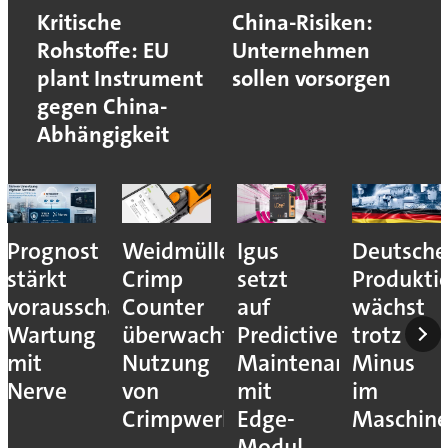
Kritische
China-Risiken:
Rohstoffe: EU
Unternehmen
plant Instrument
sollen vorsorgen
gegen China-
Abhängigkeit
Prognost
Weidmüller:
Igus
Deutsche
stärkt
Crimp
setzt
Produkti
vorausschauende
Counter
auf
wächst
Wartung
überwacht
Predictive
trotz
mit
Nutzung
Maintenance
Minus
Nerve
von
mit
im
Crimpwerkzeugen
Edge-
Maschin
Modul