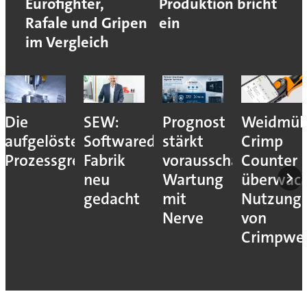
Eurofighter,
Produktion bricht
Rafale und Gripen
ein
im Vergleich
Die
SEW:
Prognost
Weidmüll
aufgelöste
Softwaredefinierte
stärkt
Crimp
Prozessgrenze
Fabrik
vorausschauende
Counter
neu
Wartung
überwac
gedacht
mit
Nutzung
Nerve
von
Crimpwe