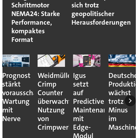
Schrittmotor
sich trotz
NEMA24: Starke
geopolitischer
Performance,
Herausforderungen
kompaktes
Format
Prognost
Weidmüller:
Igus
Deutsche
stärkt
Crimp
setzt
Produkti
vorausschauende
Counter
auf
wächst
Wartung
überwacht
Predictive
trotz
mit
Nutzung
Maintenance
Minus
Nerve
von
mit
im
Crimpwerkzeugen
Edge-
Maschin
Modul