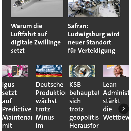
Warum die
Safran:
Luftfahrt auf
Ludwigsburg wird
digitale Zwillinge
neuer Standort
setzt
für Verteidigung
Igus
Deutsche
KSB
Lean
setzt
Produktion
behauptet
Administ
auf
wächst
sich
stärkt
Predictive
trotz
trotz
die
Maintenance
Minus
geopolitischer
Wettbewe
mit
im
Herausforderungen