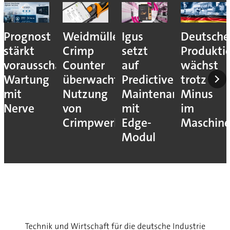
Prognost
Weidmüller:
Igus
Deutsche
stärkt
Crimp
setzt
Produkti
vorausschauende
Counter
auf
wächst
Wartung
überwacht
Predictive
trotz
mit
Nutzung
Maintenance
Minus
Nerve
von
mit
im
Crimpwerkzeugen
Edge-
Maschin
Modul