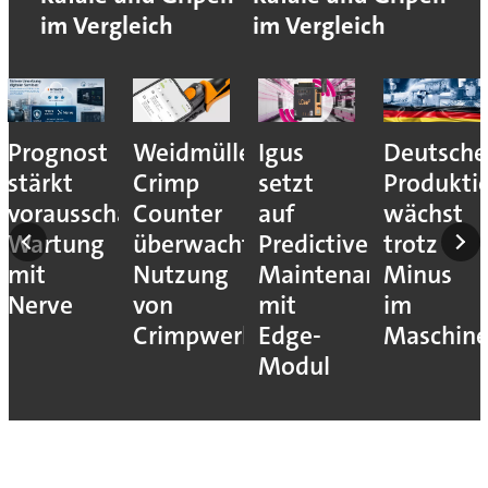
im Vergleich
im Vergleich
Prognost
Weidmüller:
Igus
Deutsche
stärkt
Crimp
setzt
Produkti
vorausschauende
Counter
auf
wächst
Wartung
überwacht
Predictive
trotz
mit
Nutzung
Maintenance
Minus
Nerve
von
mit
im
Crimpwerkzeugen
Edge-
Maschin
Modul