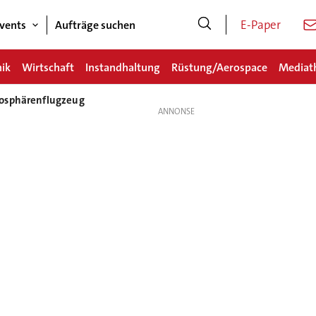
E-Paper
vents
Aufträge suchen
nik
Wirtschaft
Instandhaltung
Rüstung/Aerospace
Mediat
tosphärenflugzeug