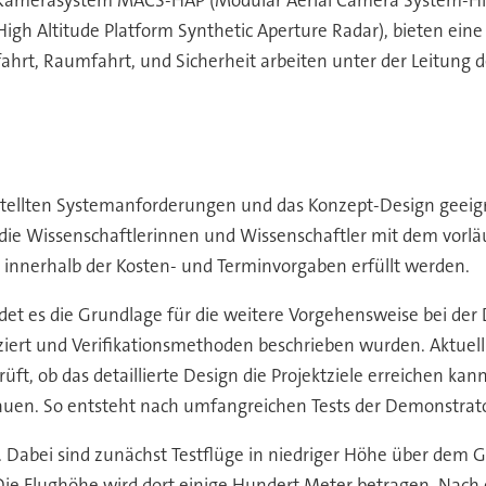
de Kamerasystem MACS-HAP (Modular Aerial Camera System-H
gh Altitude Platform Synthetic Aperture Radar), bieten eine
ahrt, Raumfahrt, und Sicherheit arbeiten unter der Leitung 
stellten Systemanforderungen und das Konzept-Design geeignet
die Wissenschaftlerinnen und Wissenschaftler mit dem vorläu
innerhalb der Kosten- und Terminvorgaben erfüllt werden.
ldet es die Grundlage für die weitere Vorgehensweise bei der 
iziert und Verifikationsmethoden beschrieben wurden. Aktuell
rüft, ob das detaillierte Design die Projektziele erreichen ka
n. So entsteht nach umfangreichen Tests der Demonstrato
 Dabei sind zunächst Testflüge in niedriger Höhe über dem
e Flughöhe wird dort einige Hundert Meter betragen. Nach e