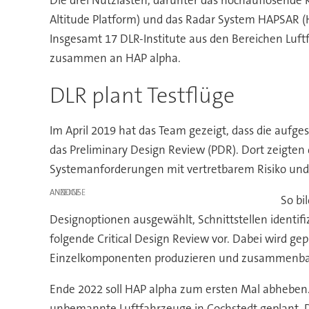
Die drei Nutzlasten, darunter das hochauflösen
Altitude Platform) und das Radar System HAPSAR (Hi
Insgesamt 17 DLR-Institute aus den Bereichen Luftf
zusammen an HAP alpha.
DLR plant Testflüge
Im April 2019 hat das Team gezeigt, dass die aufge
das Preliminary Design Review (PDR). Dort zeigten 
Systemanforderungen mit vertretbarem Risiko und 
ANZEIGE
So bi
Designoptionen ausgewählt, Schnittstellen identif
folgende Critical Design Review vor. Dabei wird gep
Einzelkomponenten produzieren und zusammenbaue
Ende 2022 soll HAP alpha zum ersten Mal abheben.
unbemannte Luftfahrzeuge in Cochstedt geplant. Di