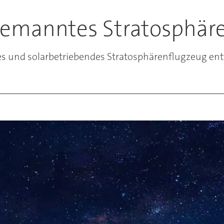
bemanntes Stratosphär
 und solarbetriebendes Stratosphärenflugzeug entwi