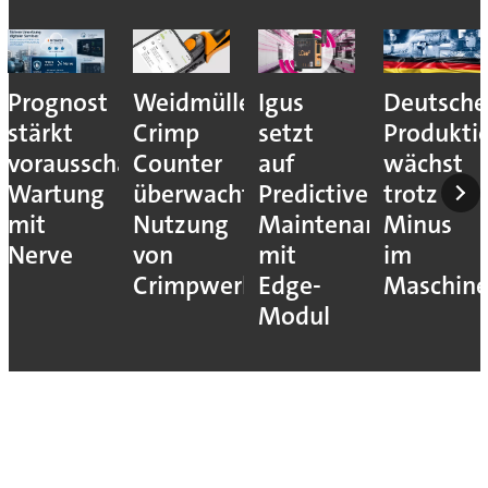
Prognost
Weidmüller:
Igus
Deutsche
stärkt
Crimp
setzt
Produkti
vorausschauende
Counter
auf
wächst
Wartung
überwacht
Predictive
trotz
mit
Nutzung
Maintenance
Minus
Nerve
von
mit
im
Crimpwerkzeugen
Edge-
Maschin
Modul