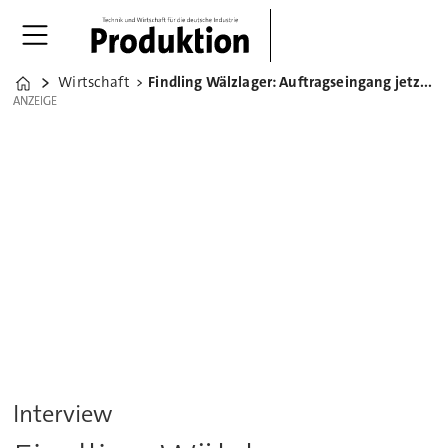
Wirtschaft
Findling Wälzlager: Auftragseingang jetzt besser als 2008
Home
ANZEIGE
ANZEIGE
Interview