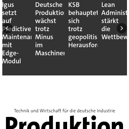
Igus
Deutsche
KSB
Lean
setzt
Produktion
behauptet
Administ
auf
wächst
sich
stärkt
Predictive
trotz
trotz
die
Maintenance
Minus
geopolitischer
Wettbewe
mit
im
Herausforderungen
Edge-
Maschinenbau
Modul