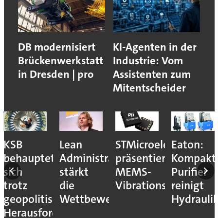
DB modernisiert
KI-Agenten in der
Brückenwerkstatt
Industrie: Vom
in Dresden | pro
Assistenten zum
Mitentscheider
KSB
Lean
STMicroelectronics
Eaton:
behauptet
Administration
präsentiert
Kompakt
sich
stärkt
MEMS-
Purifier
trotz
die
Vibrationssensor
reinigt
geopolitischer
Wettbewerbsfähigkeit
Hydrauli
Herausforderungen