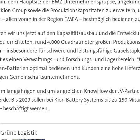
Main, dem Hauptsitz der BMZ Unternehmensgruppe, angekündi
Kion Group sowie die Produktionskapazitäten zu erweitern,
ik – allen voran in der Region EMEA – bestmöglich bedienen z
ren wir uns jetzt auf den Kapazitätsausbau und die Entwicklu
 neu errichteten, rund 4.000 Quadratmeter großen Produktio
en – insbesondere für schwere und leistungsfähige Gabelstapl
t es einen Verwaltungs- und Forschungs- und Lagerbereich. "
n-Batterien optimal bedienen und Kunden eine hohe Lieferzuv
ungen Gemeinschaftsunternehmens.
dem langjährigen und umfangreichen KnowHow der JV-Partner 
erde. Bis 2023 sollen bei Kion Battery Systems bis zu 150 Mit
– beschäftigt werden.
Grüne Logistik