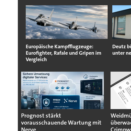
Europäische Kampfflugzeuge:
Deutz b
Eurofighter, Rafale und Gripen im
unter n
Vergleich
Prognost stärkt
Weidmül
vorausschauende Wartung mit
überwa
Nerve
Crimpw