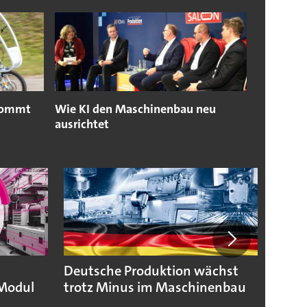
 kommt
Wie KI den Maschinenbau neu
ausrichtet
Deutsche Produktion wächst
KSB b
Modul
trotz Minus im Maschinenbau
geopo
Hera