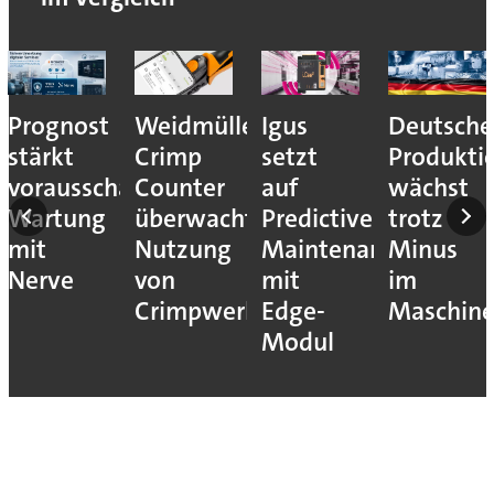
Prognost
Weidmüller:
Igus
Deutsche
stärkt
Crimp
setzt
Produkti
vorausschauende
Counter
auf
wächst
Wartung
überwacht
Predictive
trotz
mit
Nutzung
Maintenance
Minus
Nerve
von
mit
im
Crimpwerkzeugen
Edge-
Maschin
Modul