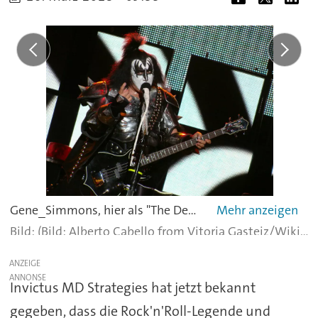
Gene_Simmons, hier als "The Demon" am Bass der Rocklegende "Kiss", soll das Unternehmen Invictus als Chief Evangelist Officer bei einer Branding-Strategie für den Markt für den Freizeitkonsum von Cannabis unterstützen. -
(Bild: Alberto Cabello from Vitoria Gasteiz/Wikimedia/CC BY 2.0)
ANZEIGE
Invictus MD Strategies hat jetzt bekannt
gegeben, dass die Rock'n'Roll-Legende und