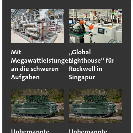
Mit
„Global
Megawattleistungen
Lighthouse“ für
an die schweren
Rockwell in
Aufgaben
Singapur
Unbemannte
Unbemannte