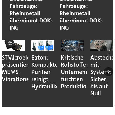
Fahrzeuge:
Fahrzeuge:
Rheinmetall
Rheinmetall
übernimmt DOK-
übernimmt DOK-
ING
ING
STMicroelectronics
Eaton:
Kritische
Absteche
präsentiert
Kompakter
Rohstoffe:
mit
MEMS-
Purifier
Unternehmen
System:
Vibrationssensor
reinigt
fürchten
Sicher
Hydrauliköle
Produktionsstopps
bis auf
Null