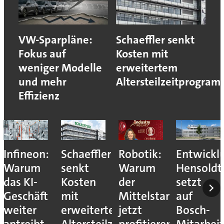
VW-Sparpläne:
Schaeffler senkt
Fokus auf
Kosten mit
weniger Modelle
erweitertem
und mehr
Altersteilzeitprogra
Effizienz
Infineon:
Schaeffler
Robotik:
Entwickl
Warum
senkt
Warum
Hensoldt
das KI-
Kosten
der
setzt
Geschäft
mit
Mittelstand
auf
weiter
erweitertem
jetzt
Bosch-