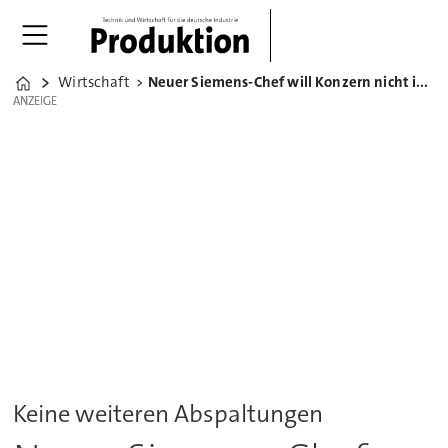
Wirtschaft
Neuer Siemens-Chef will Konzern nicht in viele Teile zerlegen
Home
ANZEIGE
ANZEIGE
Keine weiteren Abspaltungen