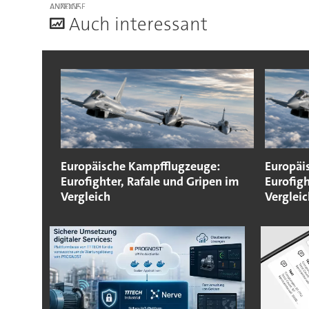
ANZEIGE
A
uch interessant
Europäische Kampfflugzeuge:
Europäi
Eurofighter, Rafale und Gripen im
Eurofigh
Vergleich
Vergleic