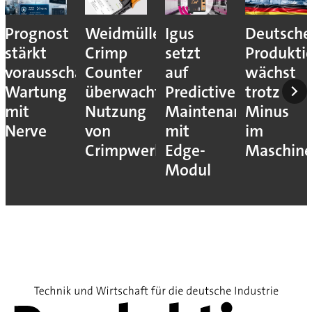
Prognost
Weidmüller:
Igus
Deutsche
stärkt
Crimp
setzt
Produkti
vorausschauende
Counter
auf
wächst
Wartung
überwacht
Predictive
trotz
mit
Nutzung
Maintenance
Minus
Nerve
von
mit
im
Crimpwerkzeugen
Edge-
Maschin
Modul