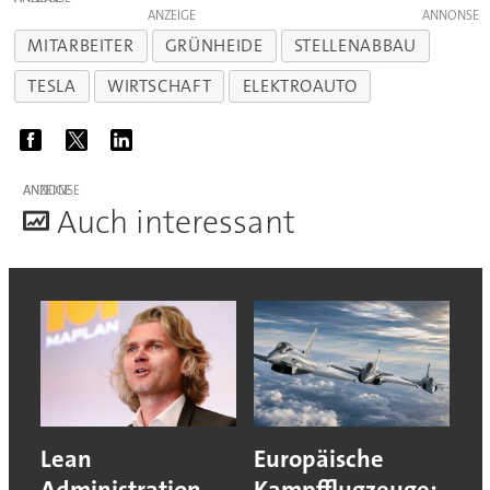
ANZEIGE
MITARBEITER
GRÜNHEIDE
STELLENABBAU
TESLA
WIRTSCHAFT
ELEKTROAUTO
ANZEIGE
A
uch interessant
Lean
Europäische
Administration
Kampfflugzeuge: