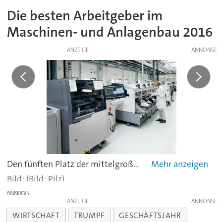
Die besten Arbeitgeber im
Maschinen- und Anlagenbau 2016
ANZEIGE
Den fünften Platz der mittelgroßen Unternehmen erreicht der Automatisierungstechnik-Anbieter Pilz. Das familiengeführte Unternehmen aus Ostfildern gibt über 2.000 Menschen einen Job. Das Unternehmen mit gleich zwei Frauen im Vorstand wünscht sich Mitarbeiter mit Mut für unkonventionelle Wege und Leidenschaft für einzigartige Lösungen. -
(Bild: Pilz)
ANZEIGE
ANZEIGE
WIRTSCHAFT
TRUMPF
GESCHÄFTSJAHR