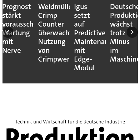
Prognost
Weidmüller:
Igus
Deutsche
stärkt
Crimp
setzt
Produkti
vorausschauende
Counter
auf
wächst
Wartung
überwacht
Predictive
trotz
mit
Nutzung
Maintenance
Minus
Nerve
von
mit
im
Crimpwerkzeugen
Edge-
Maschin
Modul