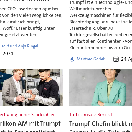
Trumpf ist ein Technologie- un
er, CEO Lasertechnologie bei
Weltmarktführer bei
t von den vielen Möglichkeiten,
Werkzeugmaschinen für flexib
chnik mit sich bringt,
Blechfertigung und industriell
. Wofür Laser künftig unter
Lasertechnik. Über 70
ingesetzt werden.
Tochtergesellschaften bedien
auf fast allen Kontinenten - v
usold und Anja Ringel
Kleinunternehmer bis zum Gr
ai 2024
24. A
Manfred Godek
Fertigung hoher Stückzahlen
Trotz Umsatz-Rekord
rlikon AM mit Trumpf
Trumpf-Chefin blickt 