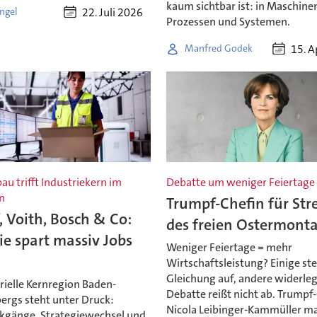
kaum sichtbar ist: in Maschine
22. Juli 2026
ngel
Prozessen und Systemen.
15. A
Manfred Godek
au trifft Industriekern im
Debatte um weniger Feiertage
n
Trumpf-Chefin für Str
 Voith, Bosch & Co:
des freien Ostermont
ie spart massiv Jobs
Weniger Feiertage = mehr
Wirtschaftsleistung? Einige ste
Gleichung auf, andere widerleg
rielle Kernregion Baden-
Debatte reißt nicht ab. Trumpf
rgs steht unter Druck:
Nicola Leibinger-Kammüller m
kgänge, Strategiewechsel und