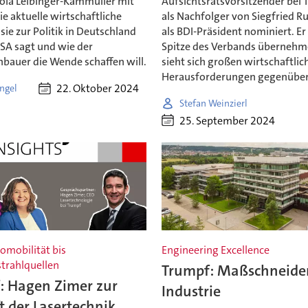
cola Leibinger-Kammüller mit
Aufsichtsratsvorsitzender bei T
die aktuelle wirtschaftliche
als Nachfolger von Siegfried 
sie zur Politik in Deutschland
als BDI-Präsident nominiert. Er 
SA sagt und wie der
Spitze des Verbands überneh
bauer die Wende schaffen will.
sieht sich großen wirtschaftlic
Herausforderungen gegenüber
22. Oktober 2024
ngel
Stefan Weinzierl
25. September 2024
omobilität bis
Engineering Excellence
trahlquellen
Trumpf: Maßschneider
: Hagen Zimer zur
Industrie
 der Lasertechnik