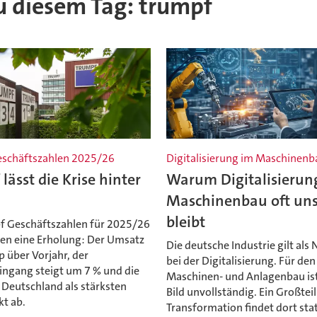
zu diesem Tag: trumpf
schäftszahlen 2025/26
Digitalisierung im Maschinenb
lässt die Krise hinter
Warum Digitalisierun
Maschinenbau oft uns
bleibt
f Geschäftszahlen für 2025/26
ren eine Erholung: Der Umsatz
Die deutsche Industrie gilt als
p über Vorjahr, der
bei der Digitalisierung. Für den
ingang steigt um 7 % und die
Maschinen- und Anlagenbau ist
 Deutschland als stärksten
Bild unvollständig. Ein Großteil
kt ab.
Transformation findet dort stat