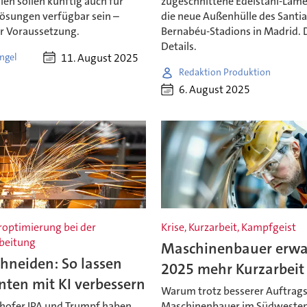
en sollen künftig auch für
zugeschnittene Edelstahl-Lame
ösungen verfügbar sein –
die neue Außenhülle des Santi
er Voraussetzung.
Bernabéu-Stadions in Madrid. 
Details.
11. August 2025
ngel
Redaktion Produktion
6. August 2025
optimierung bei der
Krise, Kurzarbeit, Kampfgeist
beitung
Maschinenbauer erwa
hneiden: So lassen
2025 mehr Kurzarbeit
nten mit KI verbessern
Warum trotz besserer Auftrags
hofer IPA und Trumpf haben
Maschinenbauer im Südwesten