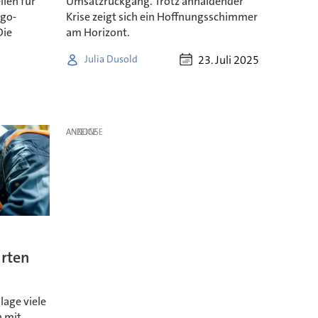
llen für
Umsatzrückgang. Trotz anhaldender
ago-
Krise zeigt sich ein Hoffnungsschimmer
Die
am Horizont.
23. Juli 2025
Julia Dusold
ANZEIGE
rten
lage viele
 mit