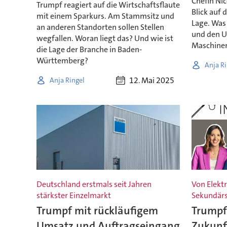
Chefin Ni
Trumpf reagiert auf die Wirtschaftsflaute
Blick auf 
mit einem Sparkurs. Am Stammsitz und
Lage. Was 
an anderen Standorten sollen Stellen
und den U
wegfallen. Woran liegt das? Und wie ist
Maschinen
die Lage der Branche in Baden-
Württemberg?
Anja Ri
12. Mai 2025
Anja Ringel
Deutschland erstmals seit Jahren
Von Elektr
stärkster Einzelmarkt
Sekundärs
Trumpf mit rückläufigem
Trumpf
Umsatz und Auftragseingang
Zukunft