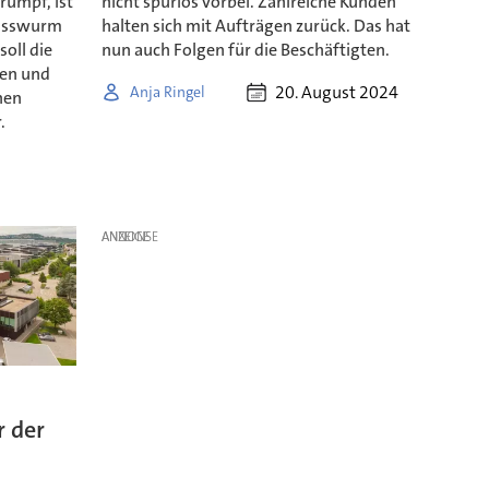
rumpf, ist
nicht spurlos vorbei. Zahlreiche Kunden
Russwurm
halten sich mit Aufträgen zurück. Das hat
soll die
nun auch Folgen für die Beschäftigten.
men und
20. August 2024
Anja Ringel
hen
.
ANZEIGE
 der