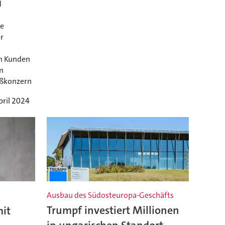
d
le
er
en Kunden
om
oßkonzern
pril 2024
Ausbau des Südosteuropa-Geschäfts
mit
Trumpf investiert Millionen