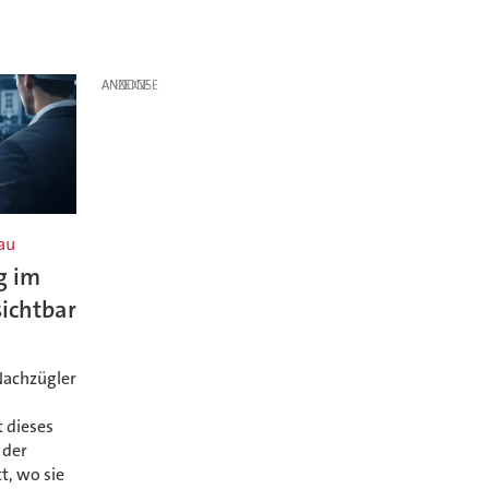
ANZEIGE
au
g im
ichtbar
 Nachzügler
 dieses
 der
t, wo sie