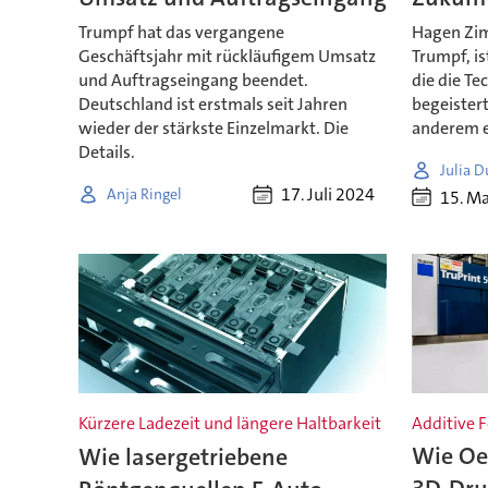
Trumpf hat das vergangene
Hagen Zim
Geschäftsjahr mit rückläufigem Umsatz
Trumpf, is
und Auftragseingang beendet.
die die Te
Deutschland ist erstmals seit Jahren
begeistert
wieder der stärkste Einzelmarkt. Die
anderem e
Details.
Julia D
17. Juli 2024
Anja Ringel
15. M
Kürzere Ladezeit und längere Haltbarkeit
Additive 
Wie lasergetriebene
Wie Oe