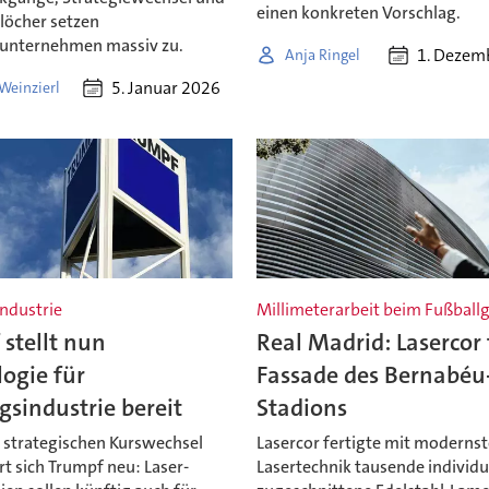
einen konkreten Vorschlag.
löcher setzen
sunternehmen massiv zu.
1. Dezem
Anja Ringel
5. Januar 2026
Weinzierl
ndustrie
Millimeterarbeit beim Fußball
stellt nun
Real Madrid: Lasercor 
ogie für
Fassade des Bernabéu
sindustrie bereit
Stadions
 strategischen Kurswechsel
Lasercor fertigte mit modernst
rt sich Trumpf neu: Laser-
Lasertechnik tausende individu