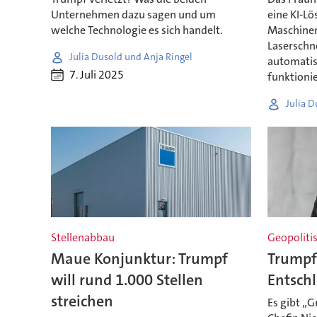
Unternehmen dazu sagen und um
eine KI-Lö
welche Technologie es sich handelt.
Maschinen
Laserschn
Julia Dusold und Anja Ringel
automatisi
7. Juli 2025
funktionie
Julia D
Stellenabbau
Geopoliti
Maue Konjunktur: Trumpf
Trumpf
will rund 1.000 Stellen
Entsch
streichen
Es gibt „G