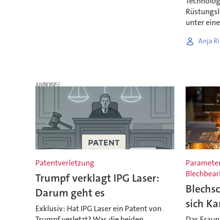
Technologi
Rüstungsl
unter ein
Anja Ri
ANZEIGE
Patentverletzung
Parameter
Blechbear
Trumpf verklagt IPG Laser:
Blechsc
Darum geht es
sich Ka
Exklusiv: Hat IPG Laser ein Patent von
Trumpf verletzt? Was die beiden
Das Fraun