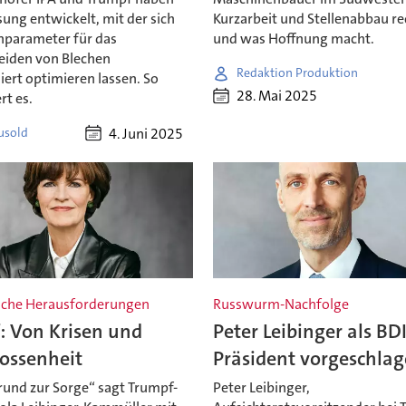
sung entwickelt, mit der sich
Kurzarbeit und Stellenabbau r
parameter für das
und was Hoffnung macht.
eiden von Blechen
Redaktion Produktion
ert optimieren lassen. So
28. Mai 2025
rt es.
4. Juni 2025
usold
sche Herausforderungen
Russwurm-Nachfolge
: Von Krisen und
Peter Leibinger als BDI
lossenheit
Präsident vorgeschla
rund zur Sorge“ sagt Trumpf-
Peter Leibinger,