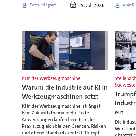
29. Juli 2026
Peter Klingauf
Anja Ri
KI in der Werkzeugmaschine
Stellenabb
Südweste
Warum die Industrie auf KI in
Trumpf,
Werkzeugmaschinen setzt
Industr
KI in der Werkzeugmaschine ist längst
ein
kein Zukunftsthema mehr. Erste
Anwendungen laufen bereits in der
Die indust
Praxis, zugleich bleiben Grenzen, Risiken
Württembe
und offene Standards zentral. Trumpf,
Absatzrüc