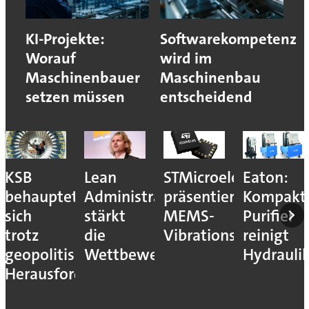
KI-Projekte:
Softwarekompetenz
Worauf
wird im
Maschinenbauer
Maschinenbau
setzen müssen
entscheidend
KSB
Lean
STMicroelectronics
Eaton:
behauptet
Administration
präsentiert
Kompakt
sich
stärkt
MEMS-
Purifier
trotz
die
Vibrationssensor
reinigt
geopolitischer
Wettbewerbsfähigkeit
Hydrauli
Herausforderungen