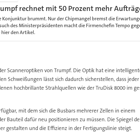
rumpf rechnet mit 50 Prozent mehr Aufträ
e Konjunktur brummt. Nur der Chipmangel bremst die Erwartunge
such des Ministerpräsidenten macht die Firmenchefin Tempo geg
 hier den Artikel.
 der Scanneroptiken von Trumpf. Die Optik hat eine intellige
elen Schweißungen lässt sich dadurch sicherstellen, dass je
 denen hochbrillante Strahlquellen wie der TruDisk 8000 im 
verfügbar, mit dem sich die Busbars mehrerer Zellen in einem
er Bauteil dafür neu positionieren zu müssen. Die Spiegel 
 gestalten und die Effizienz in der Fertigungslinie steigt.