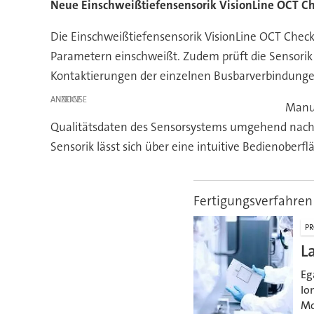
Neue Einschweißtiefensensorik VisionLine OCT C
Die Einschweißtiefensensorik VisionLine OCT Che
Parametern einschweißt. Zudem prüft die Sensorik
Kontaktierungen der einzelnen Busbarverbindungen
ANZEIGE
Manue
Qualitätsdaten des Sensorsystems umgehend nach d
Sensorik lässt sich über eine intuitive Bedienober
Fertigungsverfahren
PR
L
Eg
Io
Mo