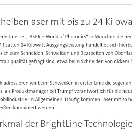
heibenlaser mit bis zu 24 Kilow
erleitmesse „LASER – World of Photonics“ in München die ne
it satten 24 Kilowatt Ausgangsleistung handelt es sich hierbe
sich zum Schneiden, Schweißen und Bearbeiten von Oberfläch
 Strahlqualität gefragt sind, etwa beim Schneiden von dicke
k adressieren wir beim Schweißen in erster Linie die sogena
os, als Produktmanager bei Trumpf verantwortlich für die ne
bilindustrie im Allgemeinen. Häufig kommen Laser mit so 
eißen kombiniert werden.
kmal der BrightLine Technologie