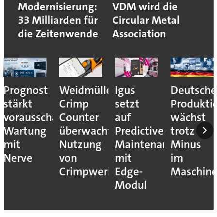
Modernisierung:
VDM wird die
33 Milliarden für
Circular Metal
die Zeitenwende
Association
Prognost
Weidmüller:
Igus
Deutsche
stärkt
Crimp
setzt
Produkti
vorausschauende
Counter
auf
wächst
Wartung
überwacht
Predictive
trotz
mit
Nutzung
Maintenance
Minus
Nerve
von
mit
im
Crimpwerkzeugen
Edge-
Maschin
Modul