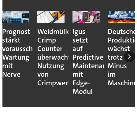
Prognost
Weidmüller:
Igus
Deutsche
stärkt
Crimp
setzt
Produkti
vorausschauende
Counter
auf
wächst
Wartung
überwacht
Predictive
trotz
mit
Nutzung
Maintenance
Minus
Nerve
von
mit
im
Crimpwerkzeugen
Edge-
Maschin
Modul