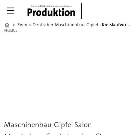
Events-Deutscher-Maschinenbau-Gipfel
Kreislaufwirtschaft: Logisches Denken, keine Raketentechnik
Home
ANZEIGE
ANZEIGE
Maschinenbau-Gipfel Salon