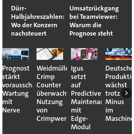
Dürr-
Umsatzrückgang
Halbjahreszahlen:
bei Teamviewer:
Wo der Konzern
Warum die
nachsteuert
Prognose steht
Prognost
Weidmüller:
Igus
Deutsche
stärkt
Crimp
setzt
Produkti
vorausschauende
Counter
auf
wächst
Wartung
überwacht
Predictive
trotz
mit
Nutzung
Maintenance
Minus
Nerve
von
mit
im
Crimpwerkzeugen
Edge-
Maschin
Modul