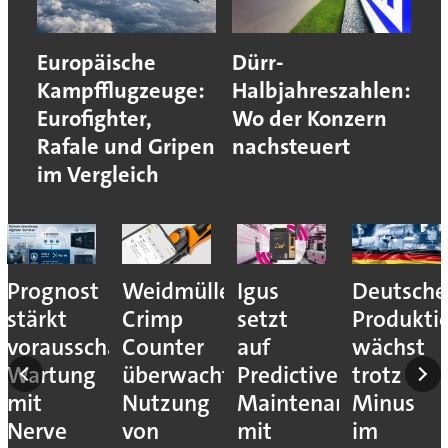
Europäische
Dürr-
Kampfflugzeuge:
Halbjahreszahlen:
Eurofighter,
Wo der Konzern
Rafale und Gripen
nachsteuert
im Vergleich
Prognost
Weidmüller:
Igus
Deutsche
stärkt
Crimp
setzt
Produkti
vorausschauende
Counter
auf
wächst
Wartung
überwacht
Predictive
trotz
mit
Nutzung
Maintenance
Minus
Nerve
von
mit
im