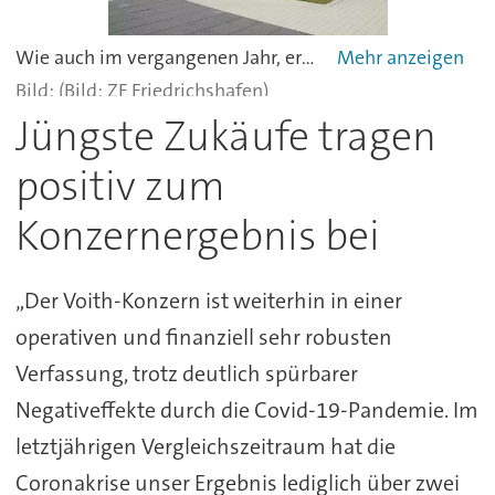
Wie auch im vergangenen Jahr, eröffnet ZF Friedrichshafen das Ranking der 20 größten deutschen Maschinen- und Anlagenbauer. Der weltweit zweitgrößte Automobilzulieferer hat 2019 einen Umsatz von 2,99 Milliarden Euro erwirtschaftet. Das Ranking wird einmal jährlich von der Management-Beratung Oliver Wyman erstellt. -
(Bild: ZF Friedrichshafen)
Jüngste Zukäufe tragen
positiv zum
Konzernergebnis bei
„Der Voith-Konzern ist weiterhin in einer
operativen und finanziell sehr robusten
Verfassung, trotz deutlich spürbarer
Negativeffekte durch die Covid-19-Pandemie. Im
letztjährigen Vergleichszeitraum hat die
Coronakrise unser Ergebnis lediglich über zwei