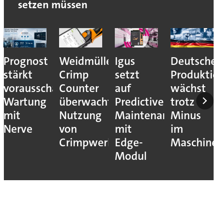
setzen müssen
Prognost
Weidmüller:
Igus
Deutsche
stärkt
Crimp
setzt
Produkti
vorausschauende
Counter
auf
wächst
Wartung
überwacht
Predictive
trotz
mit
Nutzung
Maintenance
Minus
Nerve
von
mit
im
Crimpwerkzeugen
Edge-
Maschin
Modul