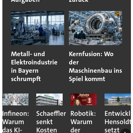
Metall- und
Kernfusion: Wo
Elektroindustrie
der
in Bayern
Maschinenbau ins
schrumpft
Spiel kommt
Infineon:
Schaeffler
Robotik:
Entwickl
Warum
senkt
Warum
Hensoldt
das KI-
Kosten
der
setzt