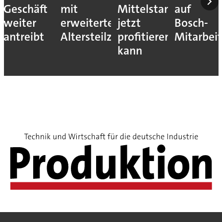
Geschäft
mit
Mittelstand
auf
weiter
erweitertem
jetzt
Bosch-
antreibt
Altersteilzeitprogramm
profitieren
Mitarbeit
kann