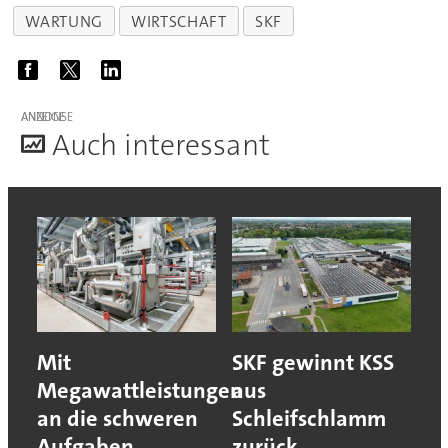
WARTUNG
WIRTSCHAFT
SKF
ANZEIGE
A
uch interessant
Mit
SKF gewinnt KSS
Megawattleistungen
aus
an die schweren
Schleifschlamm
Aufgaben
zurück