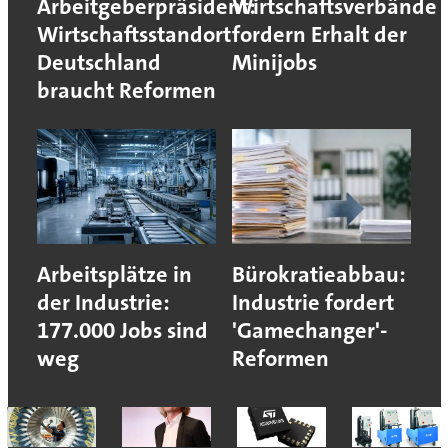
Arbeitgeberpräsident:
Wirtschaftsverbände
Wirtschaftsstandort
fordern Erhalt der
Deutschland
Minijobs
braucht Reformen
Arbeitsplätze in
Bürokratieabbau:
der Industrie:
Industrie fordert
177.000 Jobs sind
'Gamechanger'-
weg
Reformen