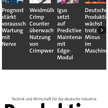
Prognost
Weidmüller:
Igus
Deutsche
stärkt
Crimp
setzt
Produkti
vorausschauende
Counter
auf
wächst
Wartung
überwacht
Predictive
trotz
mit
Nutzung
Maintenance
Minus
Nerve
von
mit
im
Crimpwerkzeugen
Edge-
Maschin
Modul